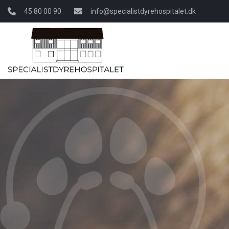
Gå
45 80 00 90
info@specialistdyrehospitalet.dk
til
hovedindhold