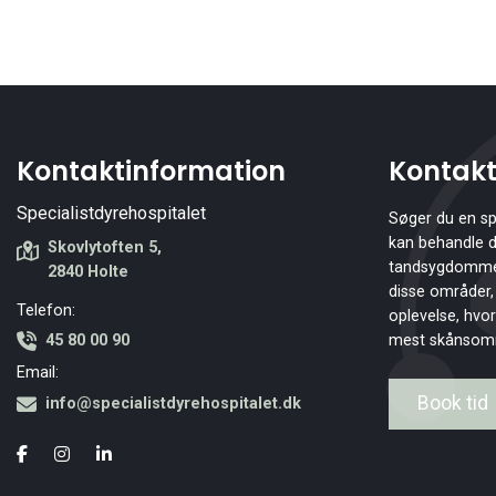
Kontaktinformation
Kontakt
Specialistdyrehospitalet
Søger du en spe
kan behandle di
Skovlytoften 5,
tandsygdomme? 
2840 Holte
disse områder, 
Telefon:
oplevelse, hvor
mest skånsomm
45 80 00 90
Email:
Book tid
info@specialistdyrehospitalet.dk