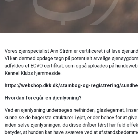
Vores øjenspecialist Ann Strøm er certificeret i at lave øjen
Vi kan dermed opdage tegn på potentielt arvelige øjensygdomm
udfyldes et ECVO certifikat, som også uploades på hundeweb.
Kennel Klubs hjemmeside:
https://webshop.dkk.dk/stambog-og-registrering/sund
Hvordan foregår en øjenlysning?
Ved en øjenlysning undersøges nethinden, glaslegemet, linsen
kunne se de bagerste strukturer i øjet, er der behov for at giv
inden selve øjenlysningen, da disse dråber først har fuld effekt
betyder, at hunden kan have sværere ved at afstandsbedømm