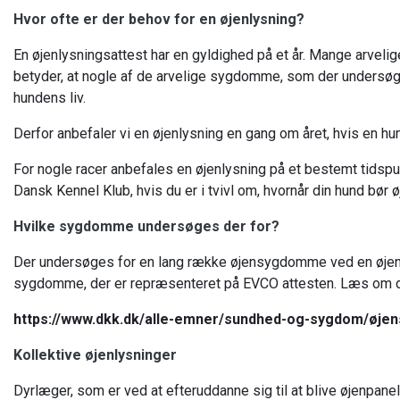
Hvor ofte er der behov for en øjenlysning?
En øjenlysningsattest har en gyldighed på et år. Mange arvelige
betyder, at nogle af de arvelige sygdomme, som der undersøges
hundens liv.
Derfor anbefaler vi en øjenlysning en gang om året, hvis en hund
For nogle racer anbefales en øjenlysning på et bestemt tidspunkt
Dansk Kennel Klub, hvis du er i tvivl om, hvornår din hund bør 
Hvilke sygdomme undersøges der for?
Der undersøges for en lang række øjensygdomme ved en øjenly
sygdomme, der er repræsenteret på EVCO attesten. Læs om de
https://www.dkk.dk/alle-emner/sundhed-og-sygdom/øj
Kollektive øjenlysninger
Dyrlæger, som er ved at efteruddanne sig til at blive øjenpanel