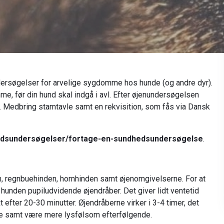
undersøgelser for arvelige sygdomme hos hunde (og andre dyr).
e, før din hund skal indgå i avl. Efter øjenundersøgelsen
 Medbring stamtavle samt en rekvisition, som fås via Dansk
hedsundersøgelser/fortage-en-sundhedsundersøgelse
.
, regnbuehinden, hornhinden samt øjenomgivelserne. For at
e hunden pupiludvidende øjendråber. Det giver lidt ventetid
 efter 20-30 minutter. Øjendråberne virker i 3-4 timer, det
e samt være mere lysfølsom efterfølgende.