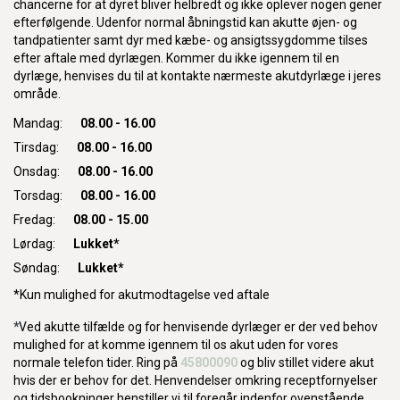
chancerne for at dyret bliver helbredt og ikke oplever nogen gener
efterfølgende. Udenfor normal åbningstid kan akutte øjen- og
tandpatienter samt dyr med kæbe- og ansigtssygdomme tilses
efter aftale med dyrlægen. Kommer du ikke igennem til en
dyrlæge, henvises du til at kontakte nærmeste akutdyrlæge i jeres
område.
Mandag:
08.00 - 16.00
Tirsdag:
08.00 - 16.00
Onsdag:
08.00 - 16.00
Torsdag:
08.00 - 16.00
Fredag:
08.00 - 15.00
Lørdag:
Lukket*
Søndag:
Lukket*
*Kun mulighed for akutmodtagelse ved aftale
*
Ved akutte tilfælde og for henvisende dyrlæger er der ved behov
mulighed for at komme igennem til os akut uden for vores
normale telefon tider. Ring på
45800090
og bliv stillet videre akut
hvis der er behov for det. Henvendelser omkring receptfornyelser
og tidsbookninger henstiller vi til foregår indenfor ovenstående